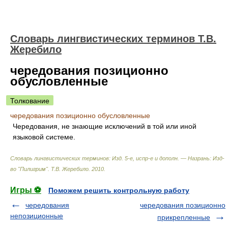
Словарь лингвистических терминов Т.В.
Жеребило
чередования позиционно
обусловленные
Толкование
чередования позиционно обусловленные
Чередования, не знающие исключений в той или иной
языковой системе.
Словарь лингвистических терминов: Изд. 5-е, испр-е и дополн. — Назрань: Изд-
во "Пилигрим"
.
Т.В. Жеребило
.
2010
.
Игры ⚽
Поможем решить контрольную работу
чередования
чередования позиционно
непозиционные
прикрепленные